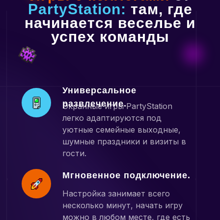
PartyStation:
там, где
начинается веселье и
успех команды
Универсальное
развлечение.
Экранные игры PartyStation
легко адаптируются под
уютные семейные выходные,
шумные праздники и визиты в
гости.
Мгновенное подключение.
Настройка занимает всего
несколько минут, начать игру
можно в любом месте, где есть