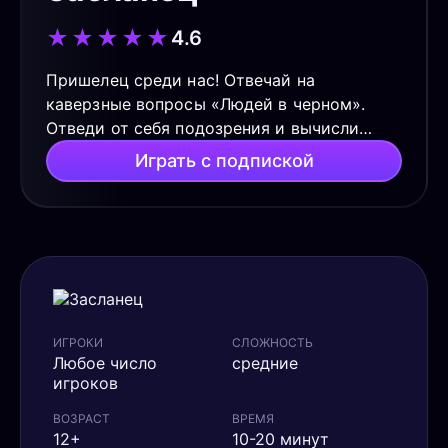
★
★
★
★
★
4.6
Пришелец среди нас! Отвечай на
каверзные вопросы «Людей в черном».
Отведи от себя подозрения и вычисли
коварного Засланца. «Первый контакт» —
Играть с подпиской
облегченная версия игры с простыми
заданиями.
ИГРОКИ
СЛОЖНОСТЬ
Любое число
средние
игроков
ВОЗРАСТ
ВРЕМЯ
12+
10-20 минут