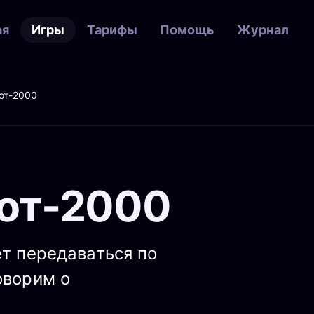
ая
Игры
Тарифы
Помощь
Журнал
от-2000
от-2000
ет передаваться по
оворим о