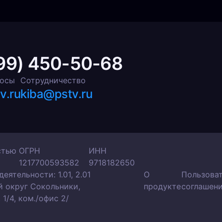
99) 450-50-68
росы
Сотрудничество
v.ru
kiba@pstv.ru
стью
ОГРН
ИНН
1217700593582
9718182650
ятельности: 1.01, 2.01
О
Пользова
ый округ Сокольники,
продукте
соглашен
 1/4, ком./офис 2/