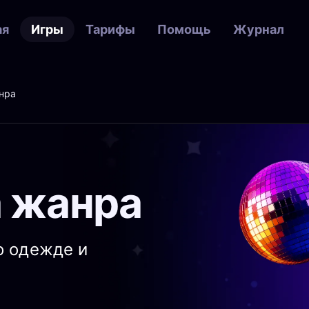
ая
Игры
Тарифы
Помощь
Журнал
нра
 жанра
о одежде и